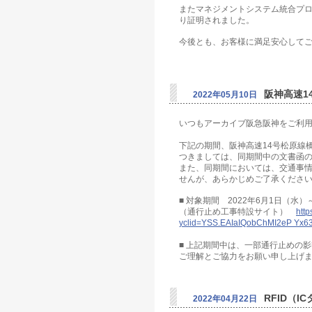
またマネジメントシステム統合プ
り証明されました。
今後とも、お客様に満足安心して
阪神高速1
2022年05月10日
いつもアーカイブ阪急阪神をご利
下記の期間、阪神高速14号松原線
つきましては、同期間中の文書函
また、同期間においては、交通事
せんが、あらかじめご了承くださ
■ 対象期間 2022年6月1日（水）
（通行止め工事特設サイト）
http
yclid=YSS.EAIaIQobChMI2eP Y
■ 上記期間中は、一部通行止めの
ご理解とご協力をお願い申し上げ
RFID（
2022年04月22日