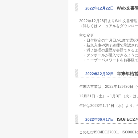
Web文書
2022年12月22日
2022年12月26日よりWeb文
（詳しくはマニュアルをダウンロ
主な変更
・日付指定の年月日が1度で選択
・新規入庫や満了処理で承認され
・満了処理の履歴が参照できるよ
・ダンボールが購入できるように
・ユーザーパスワードをお客様で
年末年始
2022年12月02日
年末の営業は、2022年12月30日
12月31日（土）～1月3日（火）
年始は2023年1月4日（水）より
ISO/IEC
2022年06月17日
このたびISO/IEC27001、IS