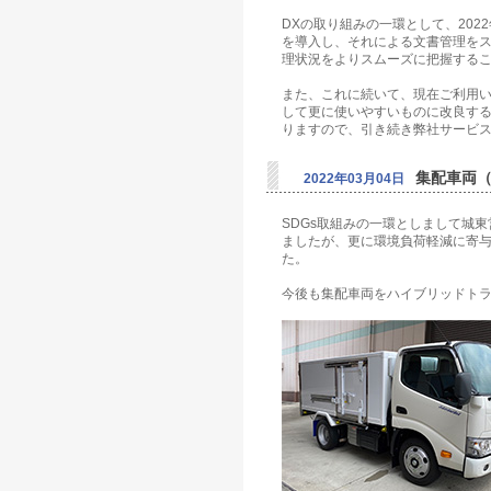
DXの取り組みの一環として、202
を導入し、それによる文書管理をス
理状況をよりスムーズに把握する
また、これに続いて、現在ご利用い
して更に使いやすいものに改良す
りますので、引き続き弊社サービ
集配車両（
2022年03月04日
SDGs取組みの一環としまして城
ましたが、更に環境負荷軽減に寄
た。
今後も集配車両をハイブリッドト