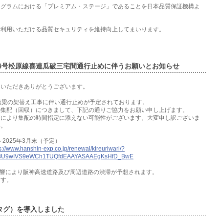
ログラムにおける「プレミアム・ステージ」であることを日本品質保証機構よ
ご利用いただける品質セキュリティを維持向上してまいります。
4号松原線喜連瓜破三宅間通行止めに伴うお願いとお知らせ
用いただきありがとうございます。
橋梁の架替え工事に伴い通行止めが予定されております。
の集配（回収）につきまして、下記の通りご協力をお願い申し上げます。
情により集配の時間指定に添えない可能性がございます。大変申し訳ございま
い。
～2025年3月末（予定）
s://www.hanshin-exp.co.jp/renewal/kireuriwari/?
x63U9wIVS9eWCh1TUQfdEAAYASAAEgKsHfD_BwE
影響により阪神高速道路及び周辺道路の渋滞が予想されます。
ます。
ICタグ）を導入しました