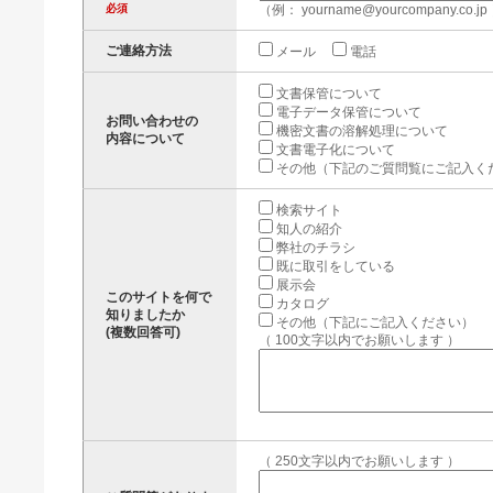
必須
（例： yourname@yourcompany.co.jp
ご連絡方法
メール
電話
文書保管について
電子データ保管について
お問い合わせの
機密文書の溶解処理について
内容について
文書電子化について
その他（下記のご質問覧にご記入く
検索サイト
知人の紹介
弊社のチラシ
既に取引をしている
展示会
このサイトを何で
カタログ
知りましたか
その他（下記にご記入ください）
(複数回答可)
（ 100文字以内でお願いします ）
（ 250文字以内でお願いします ）