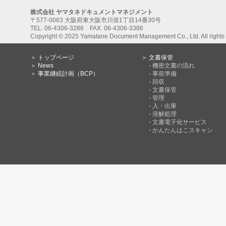
株式会社 ヤマタネドキュメントマネジメント
〒577-0063 大阪府東大阪市川俣1丁目14番30号
TEL. 06-4306-3286 FAX. 06-4306-3386
Copyright © 2025 Yamatane Document Management Co., Ltd. All rights 
＞ トップページ
＞ 文書保管
＞ News
- 機密文書の流れ
＞ 事業継続計画（BCP）
- 事前準備
- 回収
- 文書保管
- 管理
- 入・出庫
- 溶解処理
- 文書電子化サービス
- かんたんはこスキャン